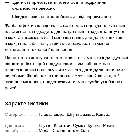
Здатність приховувати потертості та подряпини,
оновлюючи поверхню
Швидке висихання та стійкість до відшаровування
Фарба ефективно відновлює колір, має водовідштовхувальні
властивості та підходить для натуральної гладкої та штучної
шкіри, а також канваса. Безпечна навіть для делікатних типів
шкіри, вона забезпечує тривалий результат за умови
дотримання технології нанесення.
Простота в застосуванні та можливість замовити індивідуальні
відтінки роблять цей продукт ідеальним вибором для
професіоналів і поціновувачів якісного догляду за шкіряними
виробами. Фарба не тільки оновлює зовнішній вигляд, а й
захищає матеріал, продовжуючи термін служби улюблених
речей.
Характеристики
Матеріал
Гладка шкіра, Штучна шкіра, Канвас
Для якого
Взуття, Кросівки, Сумка, Куртка, Ремінь,
виробу
Меблі, Салон автомобіля