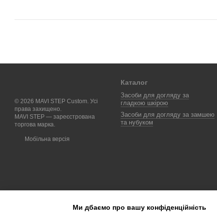
Каталог
Засоби для догляду за
© 2026 MAVI STEP Custom. Усі
гладкою шкірою
права захищено.
Засоби для догляду за замшею
MAVI STEP — зареєстрована
та нубуком
торгова марка.
Мобільна версія
Ми дбаємо про вашу конфіденційність