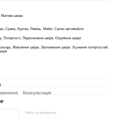
 Матова шкіра
ки, Сумка, Куртка, Ремінь, Меблі, Салон автомобіля
у, Потертості, Пересихання шкіри, Огрубіння шкіри
ольору, Живлення шкіри, Зволоження шкіри, Усунення потертостей,
кіри
х
ернення
Консультація
ар
Увійти за допомогою