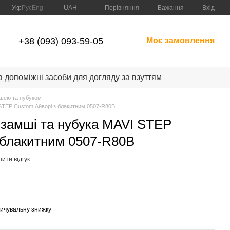
Порівняння
Укр
Рус
Eng
UAH
Бажання
Вхід
+38 (093) 093-59-05
Моє замовлення
а допоміжні засоби для догляду за взуттям
мшею та нубуком
STEP Custom Айворі з блакитним 0507-R80B
замші та нубука MAVI STEP
 блакитним 0507-R80B
ити відгук
пичувальну знижку