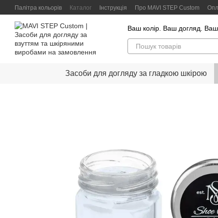
Перейти до основного контенту
Палітра кольорів
Каталог
Інструкція
Про MAVI STEP Custom
Опл
Контактна інформація
Відгуки клієнтів
Політика конфіденційності
Ваш колір. Ваш догляд. Ваш
Засоби для догляду за гладкою шкірою