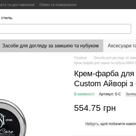
ата та доставлення
Обмін та повернення
Color Lab
Цифровий сканер кольору
 стиль.
Засоби для догляду за замшею та нубуком
Аксесуари т
Головна
Засоби для догляду за за
Крем-фарба для замші та нубука MAVI 
Крем-фарба для 
Custom Айворі з
В наявності
Артикул: S-C
Залиш
554.75 грн
Увійдіть
, щоб побачити нако
%