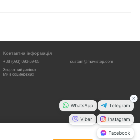
Контактна інформація
+38 (093) 093-59-05
custom@mavistep.com
Зворотний дзвінок
Ми в соцмережах