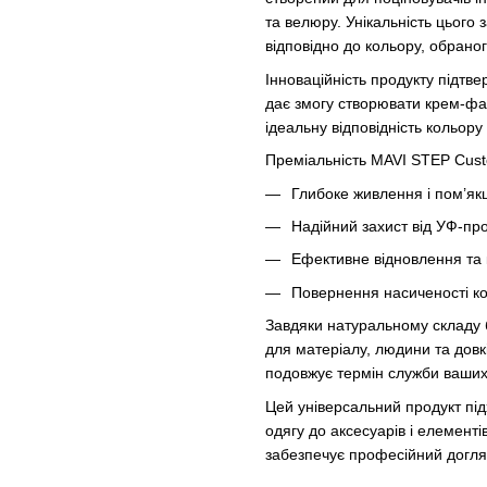
та велюру. Унікальність цього 
відповідно до кольору, обрано
Інноваційність продукту підтве
дає змогу створювати крем-фа
ідеальну відповідність кольор
Преміальність MAVI STEP Cust
Глибоке живлення і пом’як
Надійний захист від УФ-пр
Ефективне відновлення та 
Повернення насиченості к
Завдяки натуральному складу 
для матеріалу, людини та дов
подовжує термін служби ваших 
Цей універсальний продукт під
одягу до аксесуарів і елемент
забезпечує професійний догляд