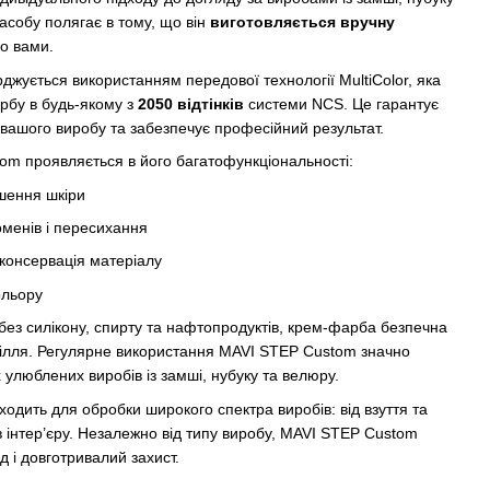
засобу полягає в тому, що він
виготовляється вручну
го вами.
рджується використанням передової технології MultiColor, яка
рбу в будь-якому з
2050 відтінків
системи NCS. Це гарантує
у вашого виробу та забезпечує професійний результат.
om проявляється в його багатофункціональності:
шення шкіри
оменів і пересихання
консервація матеріалу
ольору
без силікону, спирту та нафтопродуктів, крем-фарба безпечна
кілля. Регулярне використання MAVI STEP Custom значно
улюблених виробів із замші, нубуку та велюру.
ходить для обробки широкого спектра виробів: від взуття та
ів інтер’єру. Незалежно від типу виробу, MAVI STEP Custom
 і довготривалий захист.