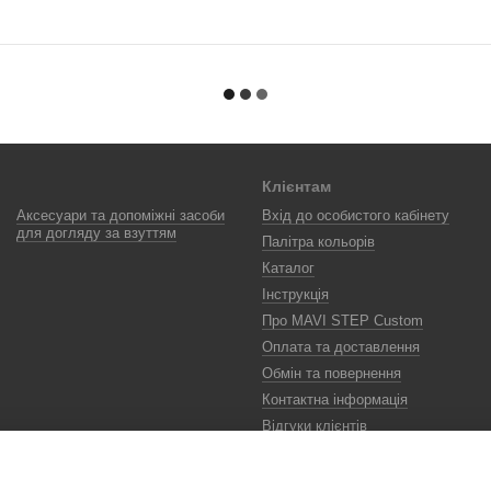
Клієнтам
Аксесуари та допоміжні засоби
Вхід до особистого кабінету
для догляду за взуттям
Палітра кольорів
Каталог
Інструкція
Про MAVI STEP Custom
Оплата та доставлення
Обмін та повернення
Контактна інформація
Відгуки клієнтів
Політика конфіденційності
Color Lab