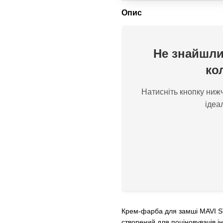
Опис
Не знайшли
ко
Натисніть кнопку нижч
ідеа
Крем-фарба для замші MAVI 
створений для поціновувачів і