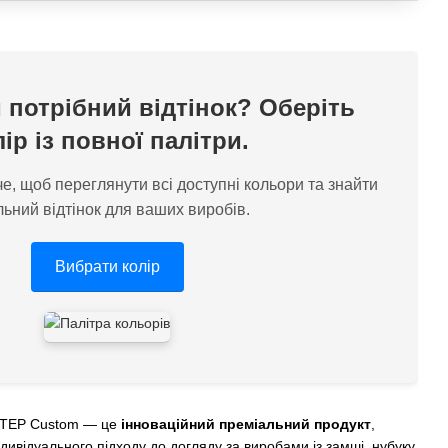
 потрібний відтінок? Оберіть
лір із повної палітри.
е, щоб переглянути всі доступні кольори та знайти
льний відтінок для ваших виробів.
Вибрати колір
STEP Custom — це
інноваційний преміальний продукт
,
ндивідуального підходу до догляду за виробами із замші, нубуку