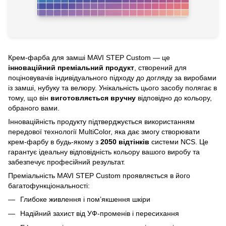
Крем-фарба для замші MAVI STEP Custom — це
інноваційний преміальний продукт
, створений для
поціновувачів індивідуального підходу до догляду за виробами
із замші, нубуку та велюру. Унікальність цього засобу полягає в
тому, що він
виготовляється вручну
відповідно до кольору,
обраного вами.
Інноваційність продукту підтверджується використанням
передової технології MultiColor, яка дає змогу створювати
крем-фарбу в будь-якому з
2050 відтінків
системи NCS. Це
гарантує ідеальну відповідність кольору вашого виробу та
забезпечує професійний результат.
Преміальність MAVI STEP Custom проявляється в його
багатофункціональності:
Глибоке живлення і пом’якшення шкіри
Надійний захист від УФ-променів і пересихання