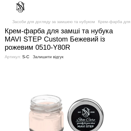
Засоби для догляду за замшею та нубуком
Крем-фарба для 
Крем-фарба для замші та нубука
MAVI STEP Custom Бежевий із
рожевим 0510-Y80R
Артикул:
S-C
Залишити відгук