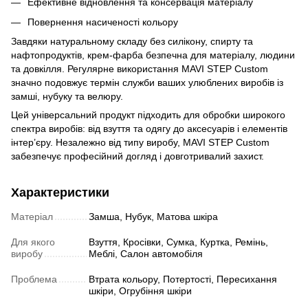
Ефективне відновлення та консервація матеріалу
Повернення насиченості кольору
Завдяки натуральному складу без силікону, спирту та
нафтопродуктів, крем-фарба безпечна для матеріалу, людини
та довкілля. Регулярне використання MAVI STEP Custom
значно подовжує термін служби ваших улюблених виробів із
замші, нубуку та велюру.
Цей універсальний продукт підходить для обробки широкого
спектра виробів: від взуття та одягу до аксесуарів і елементів
інтер’єру. Незалежно від типу виробу, MAVI STEP Custom
забезпечує професійний догляд і довготривалий захист.
Характеристики
Матеріал
Замша, Нубук, Матова шкіра
Для якого
Взуття, Кросівки, Сумка, Куртка, Ремінь,
виробу
Меблі, Салон автомобіля
Проблема
Втрата кольору, Потертості, Пересихання
шкіри, Огрубіння шкіри