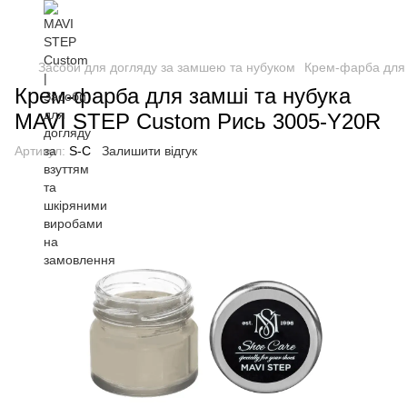
Засоби для догляду за замшею та нубуком
Крем-фарба для 
Крем-фарба для замші та нубука
MAVI STEP Custom Рись 3005-Y20R
Артикул:
S-C
Залишити відгук