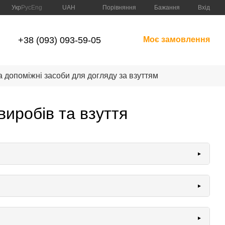
Порівняння
Укр
Рус
Eng
UAH
Бажання
Вхід
+38 (093) 093-59-05
Моє замовлення
а допоміжні засоби для догляду за взуттям
виробів та взуття
0507-Y40R
0510-Y
0505-Y80R
0505-Y90R