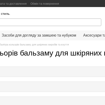
ата та доставлення
Обмін та повернення
Color Lab
Цифровий сканер кольору
 стиль.
Засоби для догляду за замшею та нубуком
Аксесуари т
Палітра кольорів бальзаму для шкіряних виробів та взуття
ьорів бальзаму для шкіряних 
0505-Y30R
0505-Y40R
0507-Y20R
0505-Y50R
0505-Y60R
0505-Y70R