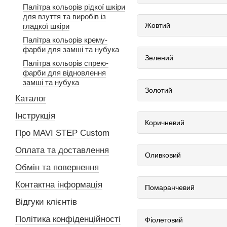
Палітра кольорів рідкої шкіри
0530-B50G
для взуття та виробів із
Жовтий
гладкої шкіри
0510-Y10R
Палітра кольорів крему-
0530-Y30R
фарби для замші та нубука
Зелений
0507-Y60R
Палітра кольорів спрею-
фарби для відновлення
3555-B80G
замші та нубука
Золотий
1030-B60G
Каталог
0510-Y70R
2040-Y30R
Інструкція
Коричневий
1505-Y50R
Про MAVI STEP Custom
0804-Y10R
3020-Y30R
Оплата та доставлення
Оливковий
4050-B80G
Обмін та повернення
1050-B80G
4020-G90Y
Контактна інформація
Помаранчевий
0515-Y50R
1050-G90Y
Відгуки клієнтів
0530-Y20R
0530-Y40R
Політика конфіденційності
Фіолетовий
0300-N
2570-Y60R