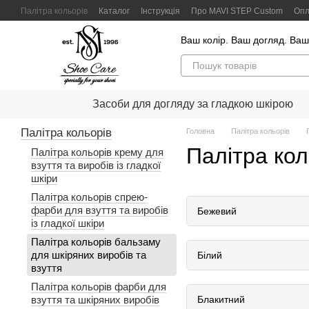
Перейти до основного контенту
Палітра кольорів
Каталог
Інструкція
Про MAVI STEP Custom
Опл
Контактна інформація
Відгуки клієнтів
Політика конфіденційності
Ваш колір. Ваш догляд. Ваш
Засоби для догляду за гладкою шкірою
Палітра кольорів
Головна
Палітра кольорів
Палітра кол
Палітра кольорів крему для
взуття та виробів із гладкої
шкіри
Палітра кольорів спрею-
фарби для взуття та виробів
Бежевий
із гладкої шкіри
0505-Y20R
Палітра кольорів бальзаму
для шкіряних виробів та
Білий
взуття
0502-Y50R
Палітра кольорів фарби для
взуття та шкіряних виробів
Блакитний