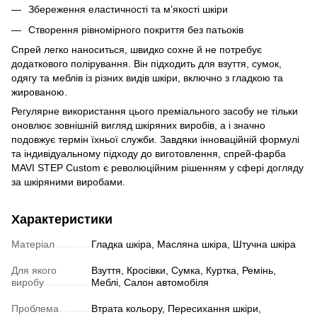
Збереження еластичності та м’якості шкіри
Створення рівномірного покриття без патьоків
Спрей легко наноситься, швидко сохне й не потребує
додаткового полірування. Він підходить для взуття, сумок,
одягу та меблів із різних видів шкіри, включно з гладкою та
жированою.
Регулярне використання цього преміального засобу не тільки
оновлює зовнішній вигляд шкіряних виробів, а і значно
подовжує термін їхньої служби. Завдяки інноваційній формулі
та індивідуальному підходу до виготовлення, спрей-фарба
MAVI STEP Custom є революційним рішенням у сфері догляду
за шкіряними виробами.
Характеристики
Матеріал
Гладка шкіра, Масляна шкіра, Штучна шкіра
Для якого
Взуття, Кросівки, Сумка, Куртка, Ремінь,
виробу
Меблі, Салон автомобіля
Проблема
Втрата кольору, Пересихання шкіри,