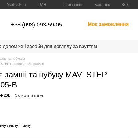
Порівняння
Укр
Рус
Eng
UAH
Бажання
Вхід
+38 (093) 093-59-05
Моє замовлення
а допоміжні засоби для догляду за взуттям
мшею та нубуком
I STEP Custom Сталь 5005-B
 замші та нубуку MAVI STEP
005-B
0-R20B
Залишити відгук
пичувальну знижку