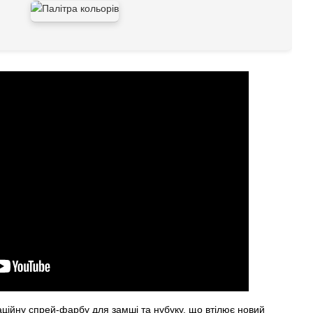
ційну спрей-фарбу для замші та нубуку, що втілює новий