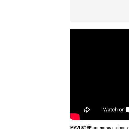
MAVI STEP
представляє іннова