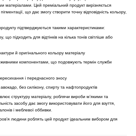
ими матеріалами. Цей преміальний продукт вирізняється
пігментації, що дає змогу створити точну відповідність кольору,
ь продукту підтверджуються такими характеристиками:
 що підходить для відтінків на кілька тонів світліше або
актури й оригінального кольору матеріалу
оживними компонентами, що подовжують термін служби
пересихання і передчасного зносу
авокадо, без силікону, спирту та нафтопродуктів
лює структуру матеріалу, роблячи вироби м’якими та
ьність засобу дає змогу використовувати його для взуття,
алонів і меблевої оббивки.
доров’я людини роблять цей продукт ідеальним вибором для