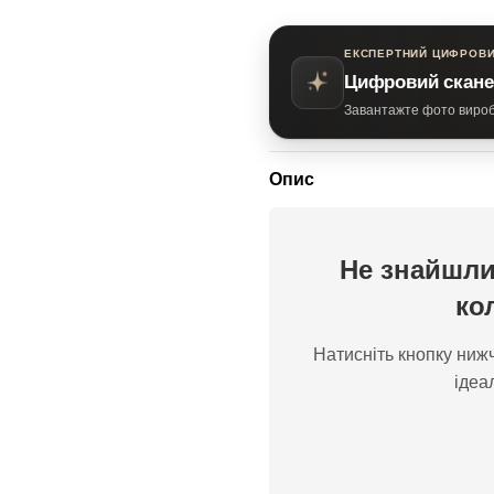
ЕКСПЕРТНИЙ ЦИФРОВИ
Цифровий скане
Завантажте фото виробу
Опис
Не знайшли
ко
Натисніть кнопку нижч
ідеа