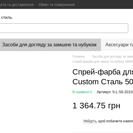
ата та доставлення
Обмін та повернення
Color Lab
Цифровий сканер кольору
 стиль.
Засоби для догляду за замшею та нубуком
Аксесуари т
Головна
Засоби для догляду за за
Спрей-фарба для замші та нубуку MAV
Спрей-фарба для
Custom Сталь 5
В наявності
Артикул: S-L-50-201
1 364.75 грн
Увійдіть
, щоб побачити нако
%