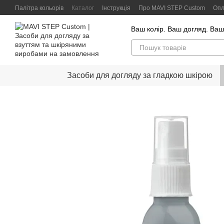
Перейти до основного контенту
Палітра кольорів
Каталог
Інструкція
Про MAVI STEP Custom
Опл
Контактна інформація
Відгуки клієнтів
Політика конфіденційності
Ваш колір. Ваш догляд. Ваш
Засоби для догляду за гладкою шкірою