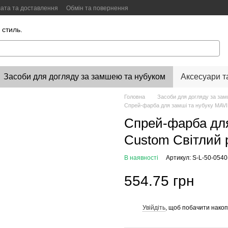
ата та доставлення
Обмін та повернення
Color Lab
Цифровий сканер кольору
 стиль.
Засоби для догляду за замшею та нубуком
Аксесуари т
Головна
Засоби для догляду за за
Спрей-фарба для замші та нубуку MAVI
Спрей-фарба для
Custom Світлий 
В наявності
Артикул: S-L-50-054
554.75 грн
Увійдіть
, щоб побачити нако
%