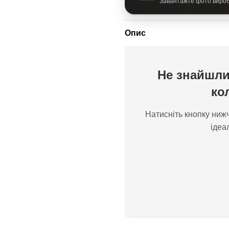
Завантажте фото виробу
Опис
Не знайшли
ко
Натисніть кнопку нижч
ідеа