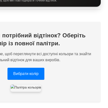
, щоб миттєво підібрати точний відтінок.
 потрібний відтінок? Оберіть
лір із повної палітри.
е, щоб переглянути всі доступні кольори та знайти
льний відтінок для ваших виробів.
Вибрати колір