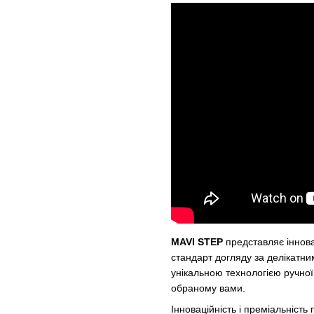
MAVI STEP
представляє іннова
стандарт догляду за делікатн
унікальною технологією ручної 
обраному вами.
Інноваційність і преміальніст