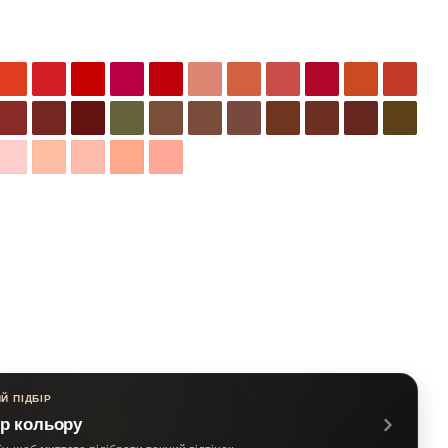
Й ПІДБІР
р кольору