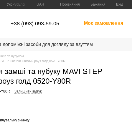
Порівняння
Укр
Рус
Eng
UAH
Бажання
Вхід
+38 (093) 093-59-05
Моє замовлення
а допоміжні засоби для догляду за взуттям
мшею та нубуком
 STEP Custom Світлий роуз голд 0520-Y80R
 замші та нубуку MAVI STEP
роуз голд 0520-Y80R
0-Y80R
Залишити відгук
пичувальну знижку