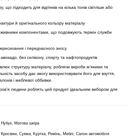
 що підходить для відтінків на кілька тонів світліше або
актури й оригінального кольору матеріалу
оживними компонентами, що подовжують термін служби
пересихання і передчасного зносу
авокадо, без силікону, спирту та нафтопродуктів
лює структуру матеріалу, роблячи вироби м’якими та
ьність засобу дає змогу використовувати його для взуття,
алонів і меблевої оббивки.
доров’я людини роблять цей продукт ідеальним вибором для
 Нубук, Матова шкіра
 Кросівки, Сумка, Куртка, Ремінь, Меблі, Салон автомобіля