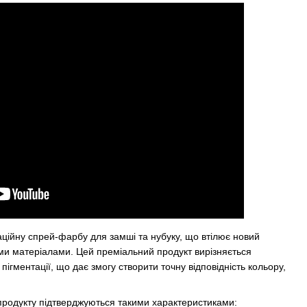
ційну спрей-фарбу для замші та нубуку, що втілює новий
ими матеріалами. Цей преміальний продукт вирізняється
пігментації, що дає змогу створити точну відповідність кольору,
ь продукту підтверджуються такими характеристиками: