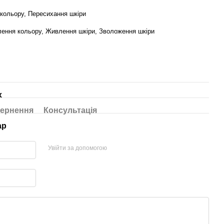
 кольору, Пересихання шкіри
лення кольору, Живлення шкіри, Зволоження шкіри
х
ернення
Консультація
ар
Увійти за допомогою