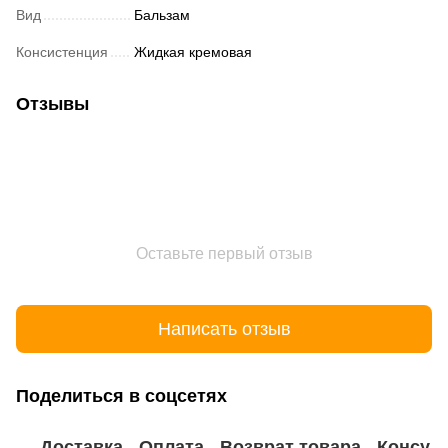
Вид
Бальзам
Консистенция
Жидкая кремовая
Отзывы
Оставьте первый отзыв
Написать отзыв
Поделиться в соцсетях
Доставка
Оплата
Возврат товара
Консул