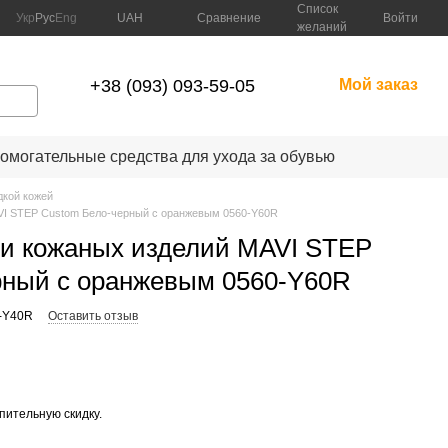
Список
Сравнение
Укр
Рус
Eng
UAH
Войти
желаний
+38 (093) 093-59-05
Мой заказ
омогательные средства для ухода за обувью
дкой кожей
AVI STEP Custom Бело-черный с оранжевым 0560-Y60R
 и кожаных изделий MAVI STEP
рный с оранжевым 0560-Y60R
0-Y40R
Оставить отзыв
опительную скидку.