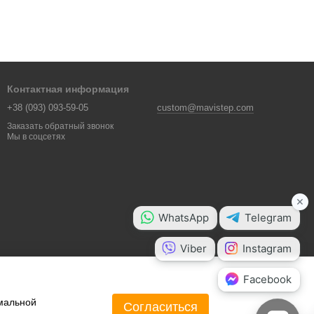
Контактная информация
+38 (093) 093-59-05
custom@mavistep.com
Заказать обратный звонок
Мы в соцсетях
имальной
Согласиться