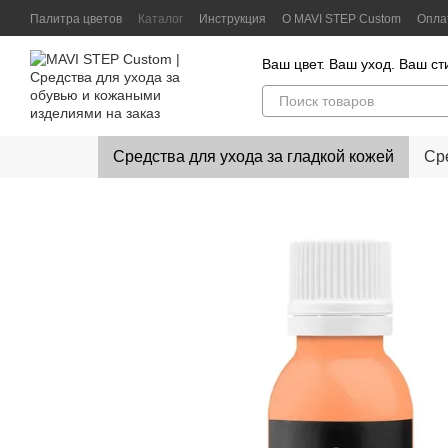
Перейти к основному контенту
Палитра цветов
Каталог
Инструкция
О MAVI STEP Custom
Опла
Контактная информация
Отзывы клиентов
Политика конфиденц
Ваш цвет. Ваш уход. Ваш ст
Средства для ухода за гладкой кожей
Ср