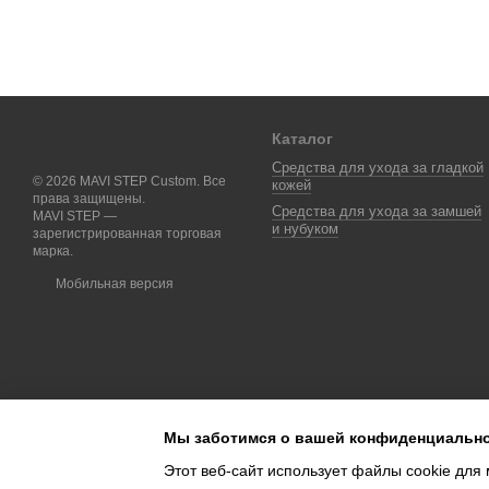
Каталог
Средства для ухода за гладкой
© 2026 MAVI STEP Custom. Все
кожей
права защищены.
Средства для ухода за замшей
MAVI STEP —
и нубуком
зарегистрированная торговая
марка.
Мобильная версия
Мы заботимся о вашей конфиденциальн
Этот веб-сайт использует файлы cookie для 