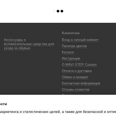
Клиентам
Аксессуары и
Вход в личный кабинет
вспомогательные средства для
Палитра цветов
ухода за обувью
Каталог
Инструкция
О MAVI STEP Custom
Оплата и доставка
Обмен и возврат
Контактная информация
Отзывы клиентов
Политика
конфиденциальности
ости
Color Lab
маркетинга и статистических целей, а также для безопасной и опт
Цифровой сканер цвета