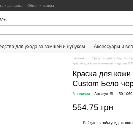
та и доставка
Обмен и возврат
иальности
Color Lab
Цифровой сканер цвета
иль.
едства для ухода за замшей и нубуком
Аксессуары и всп
Главная
Средства для ухода за гла
Краска для кожи и кожаных изделий M
Краска для кожи
Custom Бело-че
В наличии
Артикул: SL-L-50-106
554.75 грн
Войдите
, чтобы увидеть нак
%