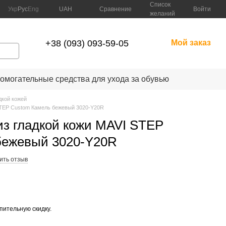
Список
Сравнение
Укр
Рус
Eng
UAH
Войти
желаний
+38 (093) 093-59-05
Мой заказ
омогательные средства для ухода за обувью
дкой кожей
 STEP Custom Камель бежевый 3020-Y20R
из гладкой кожи MAVI STEP
бежевый 3020-Y20R
ить отзыв
опительную скидку.