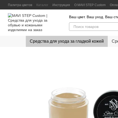
Перейти к основному контенту
Палитра цветов
Каталог
Инструкция
О MAVI STEP Custom
Опла
Контактная информация
Отзывы клиентов
Политика конфиденц
Ваш цвет. Ваш уход. Ваш ст
Средства для ухода за гладкой кожей
Ср