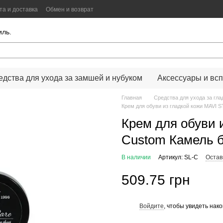
та и доставка
Обмен и возврат
иальности
Color Lab
Цифровой сканер цвета
иль.
едства для ухода за замшей и нубуком
Аксессуары и всп
Главная
Средства для ухода за гла
Крем для обуви из гладкой кожи MAVI
Крем для обуви 
Custom Камель 
В наличии
Артикул: SL-C
Остав
509.75 грн
Войдите
, чтобы увидеть нак
%