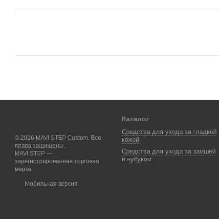
Каталог
Средства для ухода за гладкой
© 2026 MAVI STEP Custom. Все
кожей
права защищены.
Средства для ухода за замшей
MAVI STEP —
и нубуком
зарегистрированная торговая
марка.
Мобильная версия