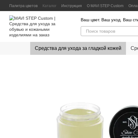
Перейти к основному контенту
Палитра цветов
Каталог
Инструкция
О MAVI STEP Custom
Опла
Контактная информация
Отзывы клиентов
Политика конфиденц
Ваш цвет. Ваш уход. Ваш ст
Средства для ухода за гладкой кожей
Ср