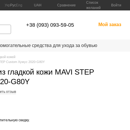
Список
Сравнение
Укр
Рус
Eng
UAH
Войти
желаний
+38 (093) 093-59-05
Мой заказ
омогательные средства для ухода за обувью
дкой кожей
 STEP Custom Хумус 2020-G80Y
из гладкой кожи MAVI STEP
020-G80Y
ить отзыв
опительную скидку.