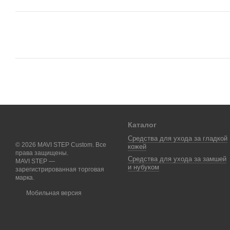
Каталог
Средства для ухода за гладкой
© 2026 MAVI STEP Custom. Все
кожей
права защищены.
Средства для ухода за замшей
MAVI STEP —
и нубуком
зарегистрированная торговая
марка.
Мобильная версия