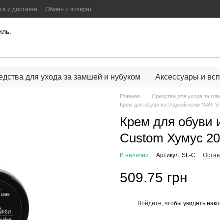
та и доставка
Обмен и возврат
иальности
Color Lab
Цифровой сканер цвета
иль.
едства для ухода за замшей и нубуком
Аксессуары и всп
Главная
Средства для ухода за гла
Крем для обуви из гладкой кожи MAVI
Крем для обуви 
Custom Хумус 2
В наличии
Артикул: SL-C
Остав
509.75 грн
Войдите
, чтобы увидеть нак
%