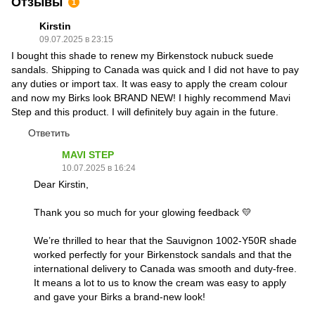
Отзывы
1
Kirstin
09.07.2025 в 23:15
I bought this shade to renew my Birkenstock nubuck suede
sandals. Shipping to Canada was quick and I did not have to pay
any duties or import tax. It was easy to apply the cream colour
and now my Birks look BRAND NEW! I highly recommend Mavi
Step and this product. I will definitely buy again in the future.
Ответить
MAVI STEP
10.07.2025 в 16:24
Dear Kirstin,
Thank you so much for your glowing feedback 💛
We’re thrilled to hear that the Sauvignon 1002-Y50R shade
worked perfectly for your Birkenstock sandals and that the
international delivery to Canada was smooth and duty-free.
It means a lot to us to know the cream was easy to apply
and gave your Birks a brand-new look!