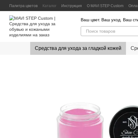
Перейти к основному контенту
Палитра цветов
Каталог
Инструкция
О MAVI STEP Custom
Опла
Контактная информация
Отзывы клиентов
Политика конфиденц
Ваш цвет. Ваш уход. Ваш ст
Средства для ухода за гладкой кожей
Ср