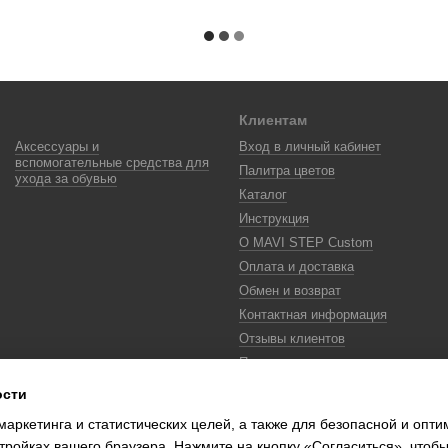
Клиентам
Аксессуары и
Вход в личный кабинет
вспомогательные средства для
Палитра цветов
ухода за обувью
Каталог
Инструкция
О MAVI STEP Custom
Оплата и доставка
Обмен и возврат
Контактная информация
Отзывы клиентов
Политика
конфиденциальности
ости
Color Lab
маркетинга и статистических целей, а также для безопасной и опт
Цифровой сканер цвета
тройках вашего браузера. Нажмите на кнопку «Согласиться», чтобы