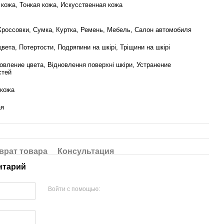
 кожа, Тонкая кожа, Искусственная кожа
Кроссовки, Сумка, Куртка, Ремень, Мебель, Салон автомобиля
вета, Потертости, Подряпини на шкірі, Тріщини на шкірі
овление цвета, Відновлення поверхні шкіри, Устранение
стей
кожа
ая
врат товара
Консультация
нтарий
Войти с помощью: