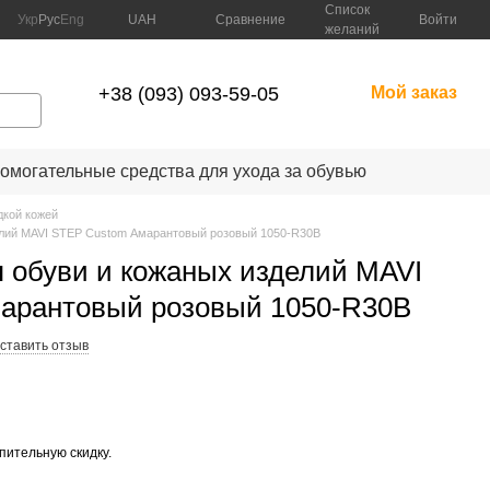
Список
Сравнение
Укр
Рус
Eng
UAH
Войти
желаний
+38 (093) 093-59-05
Мой заказ
омогательные средства для ухода за обувью
дкой кожей
елий MAVI STEP Custom Амарантовый розовый 1050-R30B
 обуви и кожаных изделий MAVI
арантовый розовый 1050-R30B
ставить отзыв
опительную скидку.