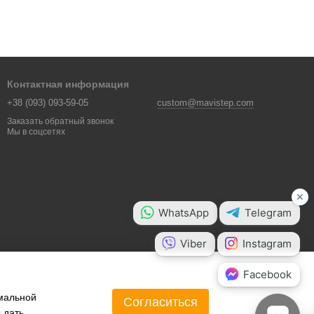
Контактная информация
+38 (093) 093-59-05
custom@mavistep.com
Заказать обратный звонок
Мы в соцсетях
имальной
Согласиться
 дать