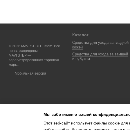
Каталог
Средства для ухода за гладкой
© 2026 MAVI STEP Custom. Все
кожей
права защищены.
Средства для ухода за замшей
MAVI STEP —
и нубуком
зарегистрированная торговая
марка.
Мобильная версия
Мы заботимся о вашей конфиденциальн
Этот веб-сайт использует файлы cookie для 
работы сайта. Вы можете изменить это в нас