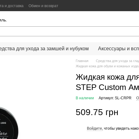
та и доставка
Обмен и возврат
иальности
Color Lab
Цифровой сканер цвета
иль.
едства для ухода за замшей и нубуком
Аксессуары и всп
Главная
Средства для ухода за гла
Жидкая кожа для обуви и кожаных изд
Жидкая кожа для
STEP Custom Ам
В наличии
Артикул: SL-CRPR
О
509.75 грн
Войдите
, чтобы увидеть нак
%